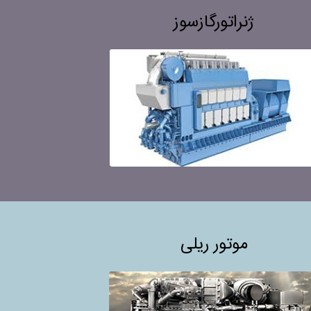
ژنراتورگازسوز
موتور ریلی