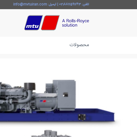
تلفن:
02188759743
| ایمیل:
info@mvtuiran.com
محصولات