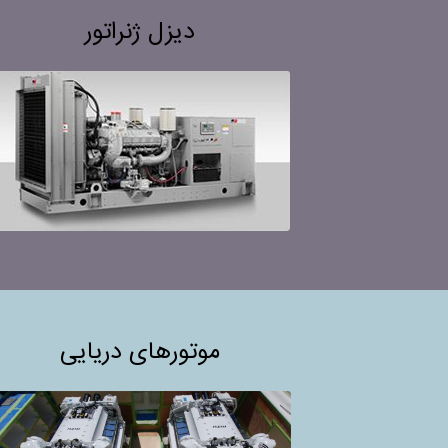
دیزل ژنراتور
موتورهای دریایی