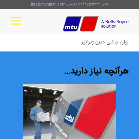
تلفن:
02188759743
| ایمیل:
info@mvtuiran.com
لوازم جانبی دیزل ژنراتور
هرآنچه نیاز دارید…