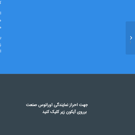
ک
ا
ه
م
مقایسه ژنراتورگازی و
ب
دیزلی
ز
ا
جهت احراز نمایندگی اورانوس صنعت
برروی آیکون زیر کلیک کنید