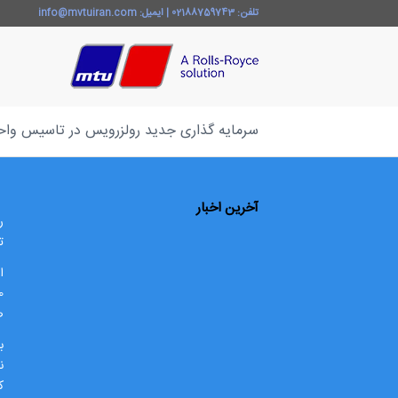
تلفن:
02188759743
| ایمیل:
info@mvtuiran.com
سرمایه گذاری جدید رولزرویس در تاسیس واح
آخرین اخبار
ت
ا
ص
ب
ن
ک